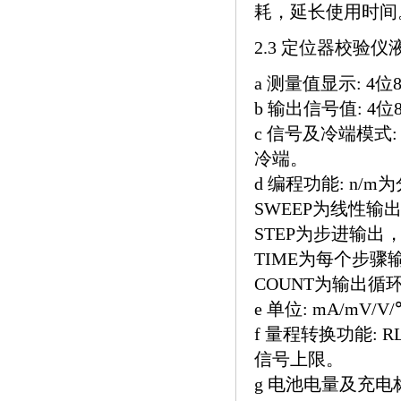
耗，延长使用时间
2.3 定位器校验
a 测量值显示: 4
b 输出信号值: 4
c 信号及冷端模式: 20
冷端。
d 编程功能: n/m为
SWEEP为线性输
STEP为步进输
TIME为每个步骤输
COUNT为输出循
e 单位: mA/mV/V
f 量程转换功能: 
信号上限。
g 电池电量及充电