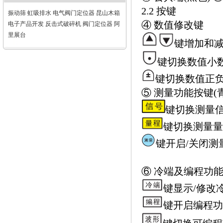
2.2 按键
振动筛
虹吸排水
电气阀门定位器
昆山木箱
④ 数值修改键
电子产品开发
反击式破碎机
阀门定位器
阿
里展台
键增加和
键切换数值小
键切换数值正
⑤ 测量功能按键(
键切换测量
键切换测量量
键开启/关闭测
⑥ 冷端及编程功
键显示/修改
键开启编程功