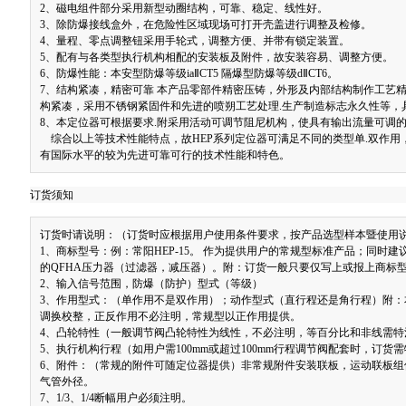
2、磁电组件部分采用新型动圈结构，可靠、稳定、线性好。
3、除防爆接线盒外，在危险性区域现场可打开壳盖进行调整及检修。
4、量程、零点调整钮采用手轮式，调整方便、并带有锁定装置。
5、配有与各类型执行机构相配的安装板及附件，故安装容易、调整方便。
6、防爆性能：本安型防爆等级iaⅡCT5 隔爆型防爆等级dⅡCT6。
7、结构紧凑，精密可靠 本产品零部件精密压铸，外形及内部结构制作工艺
构紧凑，采用不锈钢紧固件和先进的喷朔工艺处理.生产制造标志永久性等
8、本定位器可根据要求.附采用活动可调节阻尼机构，使具有输出流量可调
综合以上等技术性能特点，故HEP系列定位器可满足不同的类型单.双作用
有国际水平的较为先进可靠可行的技术性能和特色。
订货须知
订货时请说明：（订货时应根据用户使用条件要求，按产品选型样本暨使用
1、商标型号：例：常阳HEP-15。 作为提供用户的常规型标准产品；同时
的QFHA压力器（过滤器，减压器）。附：订货一般只要仅写上或报上商标型号
2、输入信号范围，防爆（防护）型式（等级）
3、作用型式：（单作用不是双作用）；动作型式（直行程还是角行程）附：
调换校整，正反作用不必注明，常规型以正作用提供。
4、凸轮特性（一般调节阀凸轮特性为线性，不必注明，等百分比和非线需特
5、执行机构行程（如用户需100mm或超过100mm行程调节阀配套时，订货
6、附件：（常规的附件可随定位器提供）非常规附件安装联板，运动联板组
气管外径。
7、1/3、1/4断幅用户必须注明。