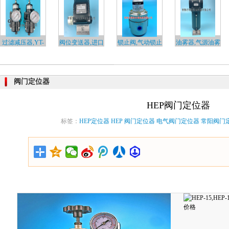
过滤减压器,YT-
阀位变送器,进口
锁止阀,气动锁止
油雾器,气源油雾
20…
阀…
阀…
器…
阀门定位器
HEP阀门定位器
标签：
HEP定位器
HEP
阀门定位器
电气阀门定位器
常阳阀门