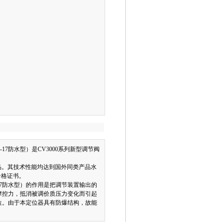
-17
防水型）是CV3000系列新型调节阀
品。其技术性能均达到国外同类产品水
合格证书。
7
防水型）的作用是把调节装置输出的
摩控力，抵消被调价质压力变化而引起
位。由于本定位器具有防爆结构，故能