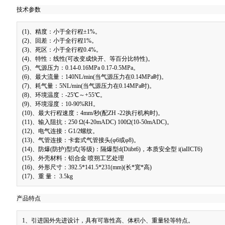
技术参数
(1)、精度：小于全行程±1%。
(2)、回差：小于全行程1%。
(3)、死区：小于全行程0.4%。
(4)、特性：线性(可改变成快开、等百分比特性)。
(5)、气源压力：0.14-0.16MPa 0.17-0.5MPa。
(6)、最大流量：140NL/min(当气源压力在0.14MPa时)。
(7)、耗气量：5NL/min(当气源压力在0.14MPa时)。
(8)、环境温度：-25℃～+55℃。
(9)、环境湿度：10-90%RH。
(10)、最大行程速度：4mm/秒(配ZH -22执行机构时)。
(11)、输入阻抗：250 Ω(4-20mADC) 100Ω(10-50mADC)。
(12)、电气连接：G1/2螺纹。
(13)、气管连接：卡套式气管接头(φ6或φ8)。
(14)、防爆(防护)型式(等级)：隔爆型d(Diibt6)，本质安全型 i(iaIICT6)
(15)、外壳材料：铝合金 喷朔工艺处理
(16)、外形尺寸：392.5*141.5*231(mm)(长*宽*高)
(17)、重 量： 3.5kg
产品特点
1、引进国外先进设计，具有可靠性高、体积小、重量轻等特点。