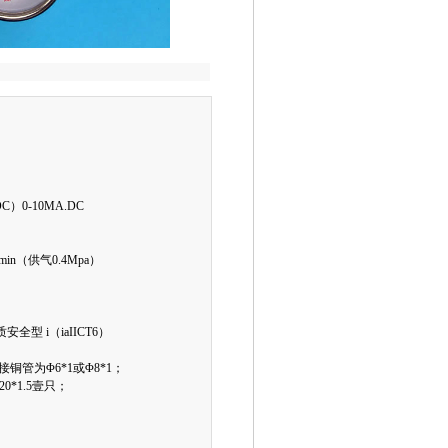
）0-10MA.DC
in（供气0.4Mpa）
全型 i（iaIICT6）
铜管为Φ6*1或Φ8*1；
0*1.5壹只；