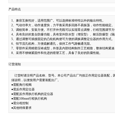
产品特点
1、兼容互换性好，适用范围广。可以选择标准特性以外的输出特性。
2、气动功率大，动作速度快，力平衡采用多回路不易振荡，动作性能稳定。
3、调校简单，安装方便。不打开外壳既可以实现零点调整，行程范围调节方
4、具有良好的复合防爆功能，具有室外防水型（增安型）、耐压防爆型（隔
5、通过调整可插接固定的凸轮机构便可方便的调换调整定位器的作用方式。
6、恒节流孔机构，方便疏解通孔，保持工作气路畅通无阻。
7、零部件采用精密压铸成型，外形及内部结构制作工艺精致，整体结构紧凑
8、采用不锈钢紧固件和先进的喷塑工艺，具备了良好的防腐性能。
订货须知
订货时请注明产品名称、型号。本公司产品出厂均按正作用定位器装配，因
须说明，以便按用户需要装配出厂。
●需配角行程阀
●需反作用定位器
●需配反作用执行机构的定位器
●需配100mm行程执行机构
●需分程控制
●其他特殊要求