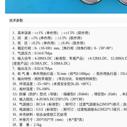
技术参数
1、基本误差：≤±1%（单作用）；≤±1.5%（双作用）
2、回 差：≤1% (单作用）；≤1.5% (双作用）
3、死 区：≤0.2%（单作用）；≤0.4%（双作用）
4、额定行程：0-（10-100）mm。[角行程（转角行程）0-（50°-90°）
5、气源压力：0.14-0.7Mpa
6、输入信号：4-20MA.DC（标准型、常规产品）（4-12MA.DC、12-20MA.DC
[变形产品]（0-5MA.DC、5-10MA.DC）
7、输出压力：0.02-0.7Mpa
8、耗 气 量：单作用执行器：5L/min（供气0.14Mpa）； 双作用执行器：15L/m
9、输出特性：线性常规型；（等百分比、非线性特殊型）
10、环境温度：-35-+60°c（本质安全型为-20- +60°C）
11、相对湿度：5%-100%
12）防爆（防护）型式（等级）：隔爆型d（Diibt6），增安型e（Eiit6），本质安
13、输入阻抗：4-20.MA.DC/250?±5%（20°C时）
14、气源接口：RC1/4（标准型）；附可订：过渡气源接头口M10*1叁只；连接
15、电源接口：G1/2（标准型）；附可订：过渡电源接头口M22*1.5壹只；M2
16、外壳材料：铝合金喷朔工艺处理
17、外形尺寸：205*192*78（mm）（长*宽*高）
18、重 量： 2.1kg